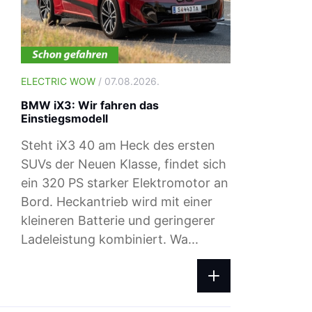
ELECTRIC WOW
/ 07.08.2026.
BMW iX3: Wir fahren das
Einstiegsmodell
Steht iX3 40 am Heck des ersten
SUVs der Neuen Klasse, findet sich
ein 320 PS starker Elektromotor an
Bord. Heckantrieb wird mit einer
ELECTRIC WOW
/ 04.08.2026.
kleineren Batterie und geringerer
Ladepreise: Das zahlst du beim Ad-h
Ladeleistung kombiniert. Wa...
Laden im August 2026