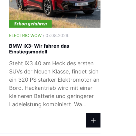
ELECTRIC WOW
/ 07.08.2026.
BMW iX3: Wir fahren das
Einstiegsmodell
Steht iX3 40 am Heck des ersten
SUVs der Neuen Klasse, findet sich
ein 320 PS starker Elektromotor an
Bord. Heckantrieb wird mit einer
ELECTRIC WOW
/ 04.08.2026.
kleineren Batterie und geringerer
Ladepreise: Das zahlst du beim Ad-h
Ladeleistung kombiniert. Wa...
Laden im August 2026