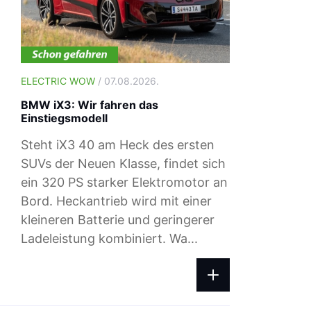
ELECTRIC WOW
/ 07.08.2026.
BMW iX3: Wir fahren das
Einstiegsmodell
Steht iX3 40 am Heck des ersten
SUVs der Neuen Klasse, findet sich
ein 320 PS starker Elektromotor an
Bord. Heckantrieb wird mit einer
ELECTRIC WOW
/ 04.08.2026.
kleineren Batterie und geringerer
Ladepreise: Das zahlst du beim Ad-h
Ladeleistung kombiniert. Wa...
Laden im August 2026