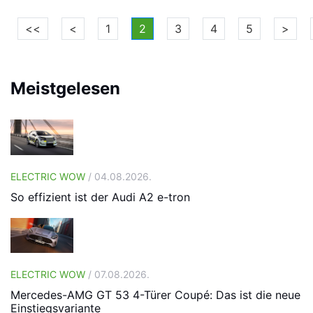
<<
<
1
2
3
4
5
>
Meistgelesen
ELECTRIC WOW
/ 04.08.2026.
So effizient ist der Audi A2 e-tron
ELECTRIC WOW
/ 07.08.2026.
Mercedes-AMG GT 53 4-Türer Coupé: Das ist die neue
Einstiegsvariante