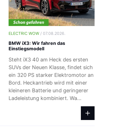
ELECTRIC WOW
/ 07.08.2026.
BMW iX3: Wir fahren das
Einstiegsmodell
Steht iX3 40 am Heck des ersten
SUVs der Neuen Klasse, findet sich
ein 320 PS starker Elektromotor an
Bord. Heckantrieb wird mit einer
ELECTRIC WOW
/ 04.08.2026.
kleineren Batterie und geringerer
Ladepreise: Das zahlst du beim Ad-h
Ladeleistung kombiniert. Wa...
Laden im August 2026