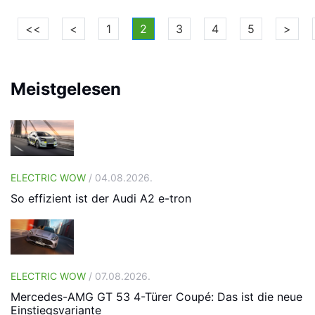
<<
<
1
2
3
4
5
>
Meistgelesen
ELECTRIC WOW
/ 04.08.2026.
So effizient ist der Audi A2 e-tron
ELECTRIC WOW
/ 07.08.2026.
Mercedes-AMG GT 53 4-Türer Coupé: Das ist die neue
Einstiegsvariante