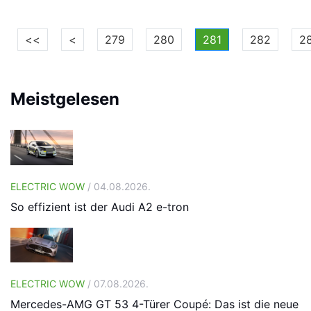
<<
<
279
280
281
282
2
Meistgelesen
ELECTRIC WOW
/ 04.08.2026.
So effizient ist der Audi A2 e-tron
ELECTRIC WOW
/ 07.08.2026.
Mercedes-AMG GT 53 4-Türer Coupé: Das ist die neue