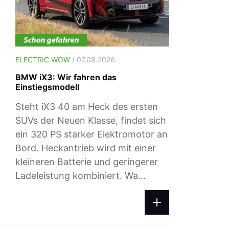
ELECTRIC WOW
/ 07.08.2026.
BMW iX3: Wir fahren das
Einstiegsmodell
Steht iX3 40 am Heck des ersten
SUVs der Neuen Klasse, findet sich
ein 320 PS starker Elektromotor an
Bord. Heckantrieb wird mit einer
ELECTRIC WOW
/ 04.08.2026.
kleineren Batterie und geringerer
Ladepreise: Das zahlst du beim Ad-h
Ladeleistung kombiniert. Wa...
Laden im August 2026