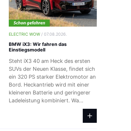
ELECTRIC WOW
/ 07.08.2026.
BMW iX3: Wir fahren das
Einstiegsmodell
Steht iX3 40 am Heck des ersten
SUVs der Neuen Klasse, findet sich
ein 320 PS starker Elektromotor an
Bord. Heckantrieb wird mit einer
ELECTRIC WOW
/ 04.08.2026.
kleineren Batterie und geringerer
Ladepreise: Das zahlst du beim Ad-h
Ladeleistung kombiniert. Wa...
Laden im August 2026