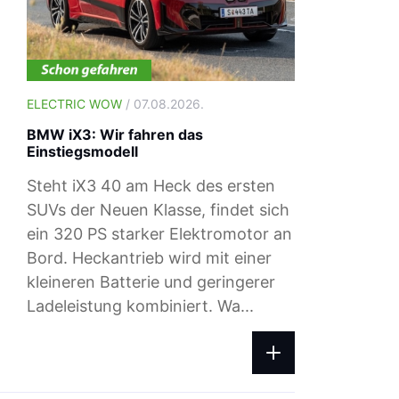
ELECTRIC WOW
/ 07.08.2026.
BMW iX3: Wir fahren das
Einstiegsmodell
Steht iX3 40 am Heck des ersten
SUVs der Neuen Klasse, findet sich
ein 320 PS starker Elektromotor an
Bord. Heckantrieb wird mit einer
ELECTRIC WOW
/ 04.08.2026.
kleineren Batterie und geringerer
Ladepreise: Das zahlst du beim Ad-h
Ladeleistung kombiniert. Wa...
Laden im August 2026