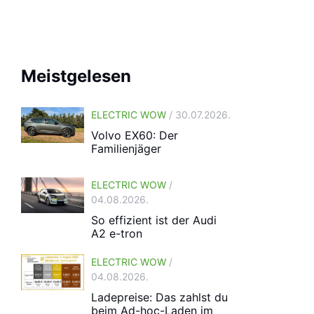
Meistgelesen
ELECTRIC WOW
/ 30.07.2026.
Volvo EX60: Der
Familienjäger
ELECTRIC WOW
/
04.08.2026.
So effizient ist der Audi
A2 e-tron
ELECTRIC WOW
/
04.08.2026.
Ladepreise: Das zahlst du
beim Ad-hoc-Laden im