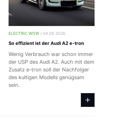
ELECTRIC WOW
/ 04.08.2026.
So effizient ist der Audi A2 e-tron
Wenig Verbrauch war schon immer
der USP des Audi A2. Auch mit dem
Zusatz e-tron soll der Nachfolger
des kultigen Modells genügsam
sein.
ELECTRIC WOW
/ 27.07.2026.
Test: Smart #5 Premium