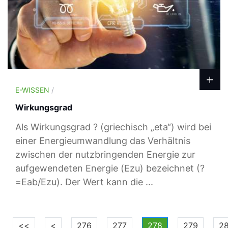
E-WISSEN
/
Wirkungsgrad
Als Wirkungsgrad ? (griechisch „eta“) wird bei
einer Energieumwandlung das Verhältnis
zwischen der nutzbringenden Energie zur
aufgewendeten Energie (Ezu) bezeichnet (?
=Eab/Ezu). Der Wert kann die ...
<<
<
276
277
278
279
2