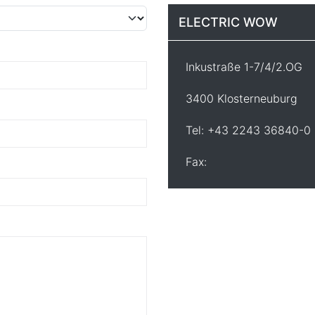
ELECTRIC WOW
Inkustraße 1-7/4/2.OG
3400 Klosterneuburg
Tel: +43 2243 36840-0
Fax: