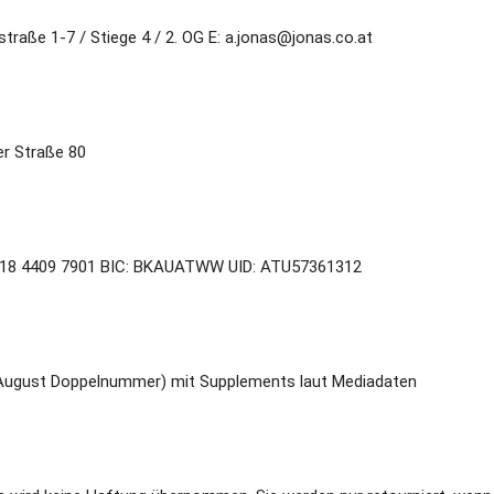
traße 1-7 / Stiege 4 / 2. OG E: a.jonas@jonas.co.at
r Straße 80
 0518 4409 7901 BIC: BKAUATWW UID: ATU57361312
i/August Doppelnummer) mit Supplements laut Mediadaten