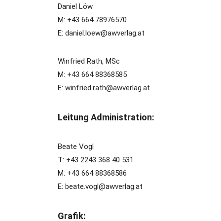
Daniel Löw
M: +43 664 78976570
E: daniel.loew@awverlag.at
Winfried Rath, MSc
M: +43 664 88368585
E: winfried.rath@awverlag.at
Leitung Administration:
Beate Vogl
T: +43 2243 368 40 531
M: +43 664 88368586
E: beate.vogl@awverlag.at
Grafik: