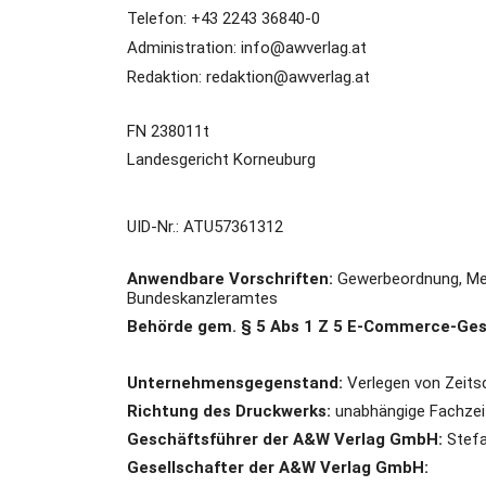
Telefon: +43 2243 36840-0
Administration:
info@a
wverlag.at
Redaktion:
redaktion@awverlag.at
FN 238011t
Landesgericht Korneuburg
UID-Nr.: ATU57361312
Anwendbare Vorschriften:
Gewerbeordnung, Me
Bundeskanzleramtes
Behörde gem.
§ 5 Abs 1 Z 5 E-Commerce-Ges
Unternehmensgegenstand:
Verlegen von Zeits
Richtung des Druckwerks:
unabhängige Fachzeits
Geschäftsführer der A&W Verlag GmbH:
Stefa
Gesellschafter der A&W Verlag GmbH: