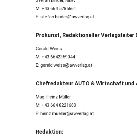
Stefan Binder, MBA
M: +43 664 5285661
E: stefan.binder@awverlag.at
Prokurist, Redaktioneller Verlagsleiter 
Gerald Weiss
M: +43 6642359044
E: gerald.weiss@awverlag.at
Chefredakteur AUTO & Wirtschaft und 
Mag. Heinz Müller
M: +43 664 8221660
E: heinz.mueller@awverlag.at
Redaktion: