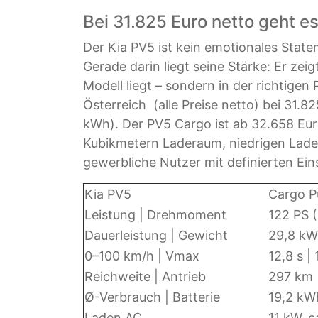
Bei 31.825 Euro netto geht es
Der Kia PV5 ist kein emotionales Stat
Gerade darin liegt seine Stärke: Er zei
Modell liegt – sondern in der richtigen 
Österreich (alle Preise netto) bei 31.
kWh). Der PV5 Cargo ist ab 32.658 Euro 
Kubikmetern Laderaum, niedrigen Ladek
gewerbliche Nutzer mit definierten Eins
Kia PV5
Cargo P
Leistung | Drehmoment
122 PS 
Dauerleistung | Gewicht
29,8 kW 
0–100 km/h | Vmax
12,8 s |
Reichweite | Antrieb
297 km 
Ø-Verbrauch | Batterie
19,2 kW
Laden AC
11 kW, c