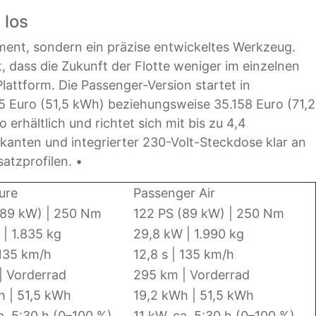
 los
ement, sondern ein präzise entwickeltes Werkzeug.
gt, dass die Zukunft der Flotte weniger im einzelnen
Plattform. Die Passenger-Version startet in
825 Euro (51,5 kWh) beziehungsweise 35.158 Euro (71,2
erhältlich und richtet sich mit bis zu 4,4
anten und integrierter 230-Volt-Steckdose klar an
atzprofilen. •
ure
Passenger Air
(89 kW) | 250 Nm
122 PS (89 kW) | 250 Nm
| 1.835 kg
29,8 kW | 1.990 kg
 135 km/h
12,8 s | 135 km/h
| Vorderrad
295 km | Vorderrad
h | 51,5 kWh
19,2 kWh | 51,5 kWh
a. 5:30 h (0–100 %)
11 kW, ca. 5:30 h (0–100 %)