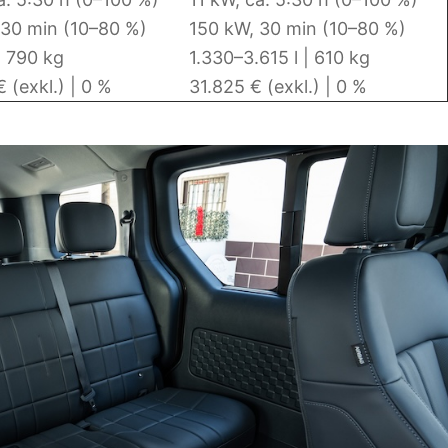
 30 min (10–80 %)
150 kW, 30 min (10–80 %)
| 790 kg
1.330–3.615 l | 610 kg
 (exkl.) | 0 %
31.825 € (exkl.) | 0 %