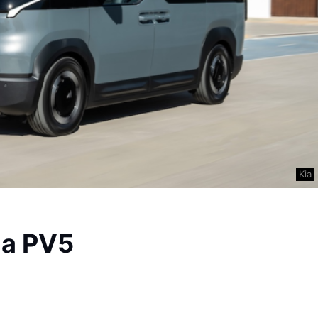
Kia
ia PV5