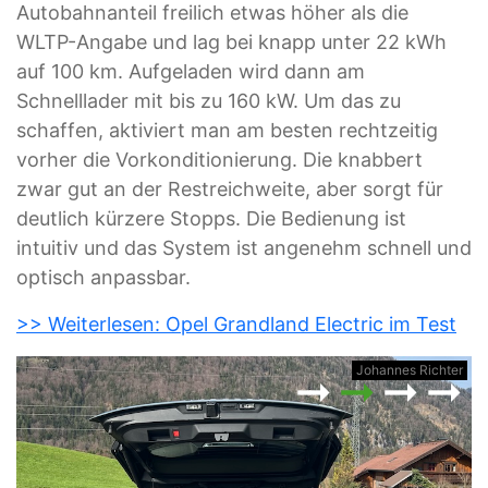
Autobahnanteil freilich etwas höher als die
WLTP-Angabe und lag bei knapp unter 22 kWh
auf 100 km. Aufgeladen wird dann am
Schnelllader mit bis zu 160 kW. Um das zu
schaffen, aktiviert man am besten rechtzeitig
vorher die Vorkonditionierung. Die knabbert
zwar gut an der Restreichweite, aber sorgt für
deutlich kürzere Stopps. Die Bedienung ist
intuitiv und das System ist angenehm schnell und
optisch anpassbar.
>> Weiterlesen: Opel Grandland Electric im Test
er
Johannes Richter