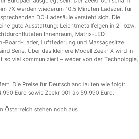
ür Europäer ausgelegt sein. Der Zeekr 001 schafft
eim 7X werden wiederum 10,5 Minuten Ladezeit für
tsprechenden DC-Ladesäule versteht sich. Die
eine gute Ausstattung: Leichtmetallfelgen in 21 bzw.
ichtdurchfluteten Innenraum, Matrix-LED-
-Board-Lader, Luftfederung und Massagesitze
ind Serie. Über das kleinere Modell Zeekr X wird in
 so viel kommuniziert – weder von der Technologie,
rt. Die Preise für Deutschland lauten wie folgt:
4.990 Euro sowie Zeekr 001 ab 59.990 Euro.
in Österreich stehen noch aus.