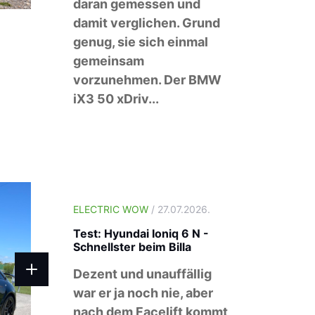
daran gemessen und
damit verglichen. Grund
genug, sie sich einmal
gemeinsam
vorzunehmen. Der BMW
iX3 50 xDriv...
ELECTRIC WOW
/ 27.07.2026.
Test: Hyundai Ioniq 6 N -
Schnellster beim Billa
Dezent und unauffällig
war er ja noch nie, aber
nach dem Facelift kommt