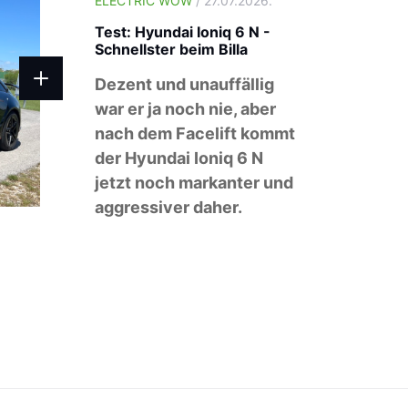
ELECTRIC WOW
/ 27.07.2026.
Test: Hyundai Ioniq 6 N -
Schnellster beim Billa
Dezent und unauffällig
war er ja noch nie, aber
nach dem Facelift kommt
der Hyundai Ioniq 6 N
jetzt noch markanter und
aggressiver daher.