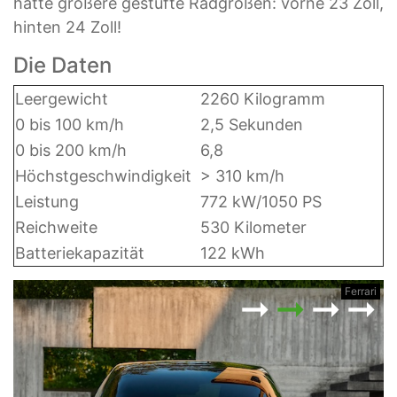
hatte größere gestufte Radgrößen: vorne 23 Zoll,
hinten 24 Zoll!
Die Daten
Leergewicht
2260 Kilogramm
0 bis 100 km/h
2,5 Sekunden
0 bis 200 km/h
6,8
Höchstgeschwindigkeit
> 310 km/h
Leistung
772 kW/1050 PS
Reichweite
530 Kilometer
Batteriekapazität
122 kWh
ri
Ferrari