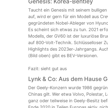
Genesis: Korea-Bentley
Taucht ein Genesis mit seinem bulligen
auf, wird er gern für ein Modell aus C
gegründeten Nobel-Ableger von Hyundai
Es scheint sich etwas zu tun. 2021 erfo
Modells, der GV60 ist der luxuriöse Br
auf 800-Volt-Technik. Schlüsselloser 
Highlights des 2023er-Jahrgangs. Au
(Bild oben) gibt es BEV-Versionen.
Fazit: sieht gut aus
Lynk & Co: Aus dem Hause G
Der Geely-Konzern wurde 1986 gegründet
Chinas gilt. Wer etwa Volvo, Polestar, 
ganz oder teilweise in Geely-Besitz bef
Ende 2020 in Teilen Europas aktiv, nic