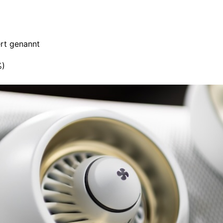
ert genannt
%)
smart