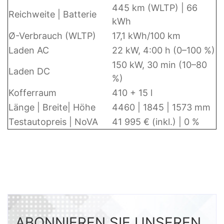
445 km (WLTP) | 66
Reichweite | Batterie
kWh
Ø-Verbrauch (WLTP)
17,1 kWh/100 km
Laden AC
22 kW, 4:00 h (0–100 %)
150 kW, 30 min (10–80
Laden DC
%)
Kofferraum
410 + 15 l
Länge | Breite| Höhe
4460 | 1845 | 1573 mm
Testautopreis | NoVA
41 995 € (inkl.) | 0 %
ABONNIEREN SIE UNSEREN