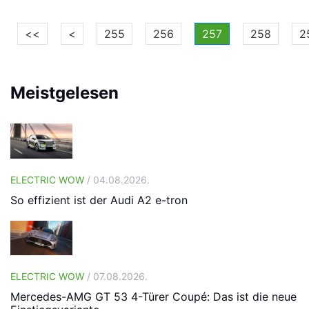
<<
<
255
256
257
258
2
Meistgelesen
ELECTRIC WOW
/ 04.08.2026.
So effizient ist der Audi A2 e-tron
ELECTRIC WOW
/ 07.08.2026.
Mercedes-AMG GT 53 4-Türer Coupé: Das ist die neue