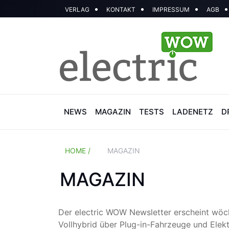
VERLAG
KONTAKT
IMPRESSUM
AGB
NEWS
MAGAZIN
TESTS
LADENETZ
D
HOME /
MAGAZIN
MAGAZIN
Der electric WOW Newsletter erscheint wöc
Vollhybrid über Plug-in-Fahrzeuge und Elek