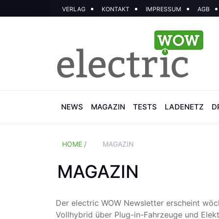
VERLAG
KONTAKT
IMPRESSUM
AGB
NEWS
MAGAZIN
TESTS
LADENETZ
D
HOME /
MAGAZIN
MAGAZIN
Der electric WOW Newsletter erscheint wöc
Vollhybrid über Plug-in-Fahrzeuge und Elek