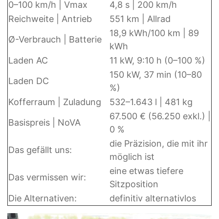
0–100 km/h | Vmax
4,8 s | 200 km/h
Reichweite | Antrieb
551 km | Allrad
18,9 kWh/100 km | 89
Ø-Verbrauch | Batterie
kWh
Laden AC
11 kW, 9:10 h (0–100 %)
150 kW, 37 min (10–80
Laden DC
%)
Kofferraum | Zuladung
532–1.643 l | 481 kg
67.500 € (56.250 exkl.) |
Basispreis | NoVA
0 %
die Präzision, die mit ihr
Das gefällt uns:
möglich ist
eine etwas tiefere
Das vermissen wir:
Sitzposition
Die Alternativen:
definitiv alternativlos