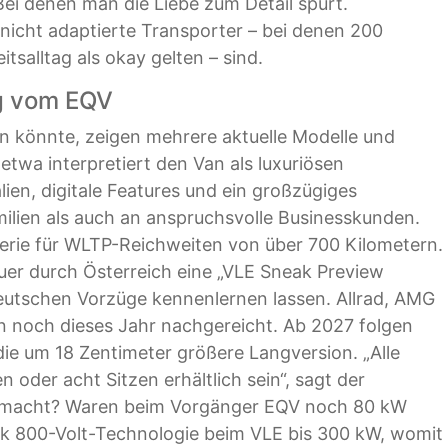
Bei denen man die Liebe zum Detail spürt.
e nicht adaptierte Transporter – bei denen 200
tsalltag als okay gelten – sind.
g vom EQV
 könnte, zeigen mehrere aktuelle Modelle und
twa interpretiert den Van als luxuriösen
en, digitale Features und ein großzügiges
ilien als auch an anspruchsvolle Businesskunden.
erie für WLTP-Reichweiten von über 700 Kilometern.
quer durch Österreich eine „VLE Sneak Preview
utschen Vorzüge kennenlernen lassen. Allrad, AMG
n noch dieses Jahr nachgereicht. Ab 2027 folgen
ie um 18 Zentimeter größere Langversion. „Alle
n oder acht Sitzen erhältlich sein“, sagt der
s macht? Waren beim Vorgänger EQV noch 80 kW
nk 800-Volt-Technologie beim VLE bis 300 kW, womit