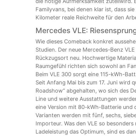
die nötige Aufmerksamkeit zuteilwird. 
Familyvans, bei denen klar ist, dass si
Kilometer reale Reichweite für den Arbei
Mercedes VLE: Riesensprun
Wie dieses Comeback konkret aussehen
Studien. Der neue Mercedes-Benz VLE e
Rückzugsort neu. Hochwertige Materiali
Raumgefühl richten sich sowohl an Fam
Beim VLE 300 sorgt eine 115-kWh-Batt
Seit Anfang Mai bis zum 17. Juni wird 
Roadshow“ abgehalten, wo sich des De
Line und weitere Ausstattungen werde
eine Version mit 80-kWh-Batterie und d
Varianten werden mit fünf, sechs, siebe
Importeur. Was den VLE so besonder
Ladeleistung das Optimum, sind es da