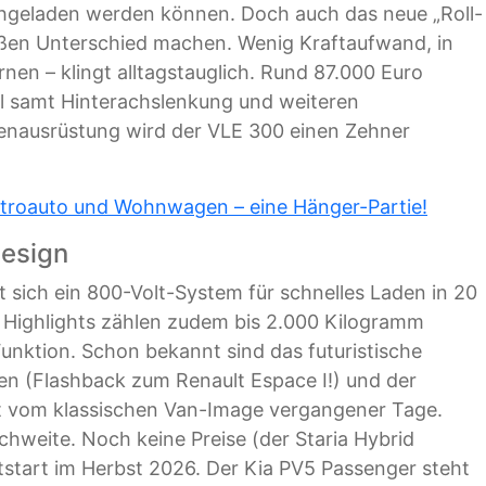
chgeladen werden können. Doch auch das neue „Roll-
oßen Unterschied machen. Wenig Kraftaufwand, in
ernen – klingt alltagstauglich. Rund 87.000 Euro
ll samt Hinterachslenkung und weiteren
ienausrüstung wird der VLE 300 einen Zehner
ektroauto und Wohnwagen – eine Hänger-Partie!
Design
t sich ein 800-Volt-System für schnelles Laden in 20
 Highlights zählen zudem bis 2.000 Kilogramm
unktion. Schon bekannt sind das futuristische
en (Flashback zum Renault Espace I!) und der
nt vom klassischen Van-Image vergangener Tage.
chweite. Noch keine Preise (der Staria Hybrid
tstart im Herbst 2026. Der Kia PV5 Passenger steht