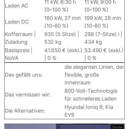
11 kW, 6:30 h
11 kW, 9:00 h
Laden AC
(0–100 %)
(0–100 %)
160 kW, 27 min
199 kW, 28 min
Laden DC
(10–80 %)
(10–80 %)
Kofferraum |
935 (5 Sitze) |
299 (7-Sitze) l |
Zuladung
532 kg
434 kg
Basispreis |
41.650 € (exkl.)
53.490 € (exkl.)
NoVA
| 0 %
| 0 %
die eleganten Linien, der
Das gefällt uns:
flexible, große
Innenraum
800-Volt-Technologie
Das vermissen wir:
für schnelleres Laden
Hyundai Ioniq 9, Kia
Die Alternativen:
EV9
a
Skoda