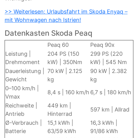
>> Weiterlesen: Urlaubsfahrt im Skoda Enyaq –
mit Wohnwagen nach Istrien!
Datenkasten Skoda Peaq
Peaq 60
Peaq 90x
Leistung |
204 PS (150
299 PS (220
Drehmoment
kW) | 350Nm
kW) | 545 Nm
Dauerleistung |
70 kW | 2.125
90 kW | 2.382
Gewicht
kg
kg
0–100 km/h |
8,4 s | 160 km/h
6,7 s | 180 km/h
Vmax
Reichweite |
449 km |
597 km | Allrad
Antrieb
Hinterrad
Ø-Verbrauch |
15,1 kWh |
16,3 kWh |
Batterie
63/59 kWh
91/86 kWh