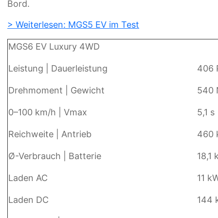
Bord.
> Weiterlesen: MGS5 EV im Test
MGS6 EV Luxury 4WD
Leistung | Dauerleistung
406 
Drehmoment | Gewicht
540 
0–100 km/h | Vmax
5,1 s
Reichweite | Antrieb
460 k
Ø-Verbrauch | Batterie
18,1
Laden AC
11 k
Laden DC
144 