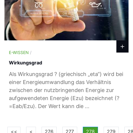
E-WISSEN
/
Wirkungsgrad
Als Wirkungsgrad ? (griechisch „eta“) wird bei
einer Energieumwandlung das Verhältnis
zwischen der nutzbringenden Energie zur
aufgewendeten Energie (Ezu) bezeichnet (?
=Eab/Ezu). Der Wert kann die ...
<<
<
276
277
278
279
2