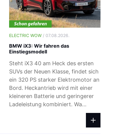
ELECTRIC WOW
/ 07.08.2026.
BMW iX3: Wir fahren das
Einstiegsmodell
Steht iX3 40 am Heck des ersten
SUVs der Neuen Klasse, findet sich
ein 320 PS starker Elektromotor an
Bord. Heckantrieb wird mit einer
ELECTRIC WOW
/ 04.08.2026.
kleineren Batterie und geringerer
Ladepreise: Das zahlst du beim Ad-h
Ladeleistung kombiniert. Wa...
Laden im August 2026