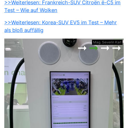
>>Weiterlesen: Frankreich-SUV Citroën ë-C5 im
Test – Wie auf Wolken
>>Weiterlesen: Korea-SUV EV5 im Test – Mehr
als bloß auffällig
rl
Mag. Severin Karl