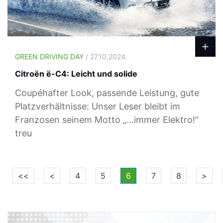
GREEN DRIVING DAY
/ 27.10.2024.
Citroën ë-C4: Leicht und solide
Coupéhafter Look, passende Leistung, gute
Platzverhältnisse: Unser Leser bleibt im
Franzosen seinem Motto „…immer Elektro!“
treu
<<
<
4
5
6
7
8
>