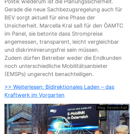
Politik wiederum ist die Planungssicherheit.
Gerade die neue Sachbezugsregelung auch für
BEV sorgt aktuell für eine Phase der
Unsicherheit. Marcella Kral saß für den ÖAMTC
im Panel, sie betonte dass Stromp
reise
angemessen, transparent, leicht vergleichbar
und diskriminierungsfrei sein
müssen
.
Zudem
dürfen
Betreiber
weder die Endkunden
noch unterschiedliche Mobilitätsanbieter
(EMSPs) ungerecht benachteiligen.
>> Weiterlesen: Bidirektionales Laden – das
Kraftwerk im Vorgarten
Mag. Severin Karl